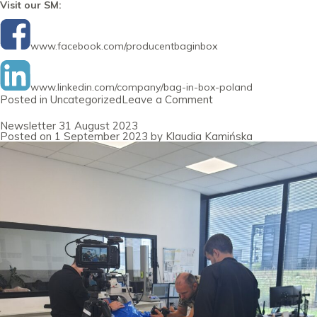
Visit our SM:
www.facebook.com/producentbaginbox
www.linkedin.com/company/bag-in-box-poland
on
Posted in
Uncategorized
Leave a Comment
Newsletter
30
Newsletter 31 August 2023
September
Posted on
1 September 2023
by
Klaudia Kamińska
2023