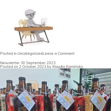
on
Posted in
Uncategorized
Leave a Comment
Newsletter
31
Newsletter 30 September 2023
Lipiec
Posted on
2 October 2023
by
Klaudia Kamińska
2024