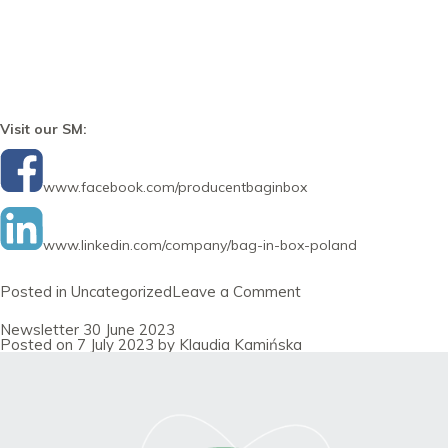
Visit our SM:
www.facebook.com/producentbaginbox
www.linkedin.com/company/bag-in-box-poland
on
Posted in
Uncategorized
Leave a Comment
Newsletter
31
Newsletter 30 June 2023
July
Posted on
7 July 2023
by
Klaudia Kamińska
2023