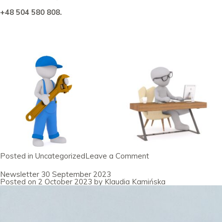
+48 504 580 808.
on
Posted in
Uncategorized
Leave a Comment
Newsletter
31
Newsletter 30 September 2023
Lipiec
Posted on
2 October 2023
by
Klaudia Kamińska
2024